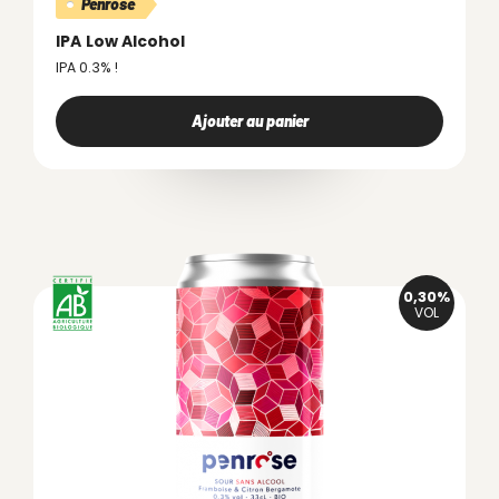
Penrose
IPA
Low Alcohol
IPA 0.3% !
Ajouter au panier
0,30%
VOL