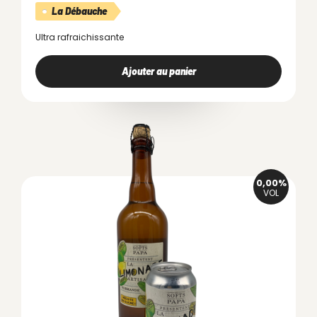
La Débauche
Ultra rafraichissante
Ajouter au panier
0,00%
VOL