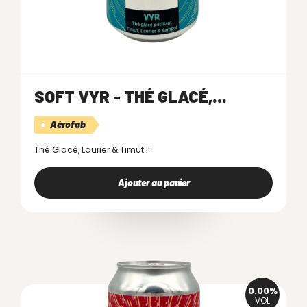
SOFT VYR - THÉ GLACÉ,...
Aérofab
Thé Glacé, Laurier & Timut !!
Ajouter au panier
0.00%
VOL