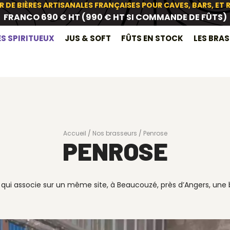
R DE BIÈRES ARTISANALES FRANÇAISES POUR CAVES, BARS, ET
FRANCO 690 € HT (990 € HT SI COMMANDE DE FÛTS)
ES SPIRITUEUX
JUS & SOFT
FÛTS EN STOCK
LES BRA
Accueil
Nos brasseurs
Penrose
PENROSE
qui associe sur un même site, à Beaucouzé, près d’Angers, une b