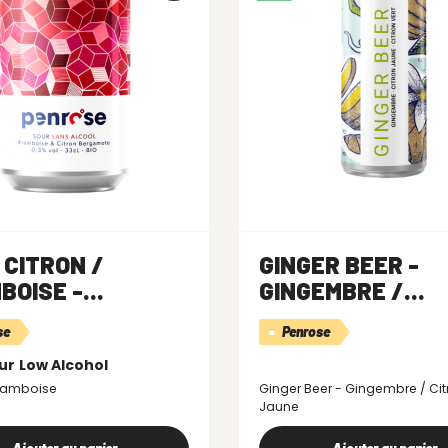
 CITRON /
GINGER BEER -
OISE -...
GINGEMBRE /...
se
Penrose
ur
Low Alcohol
Framboise
Ginger Beer - Gingembre / Cit
Jaune