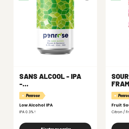
SANS ALCOOL - IPA
SOUR
-...
FRAMB
Penrose
Penro
Low Alcohol
IPA
Fruit
So
IPA 0.3% !
Citron / 