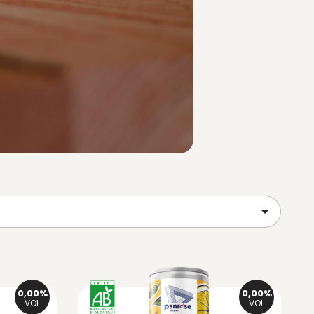

0,00%
0,00%
VOL
VOL