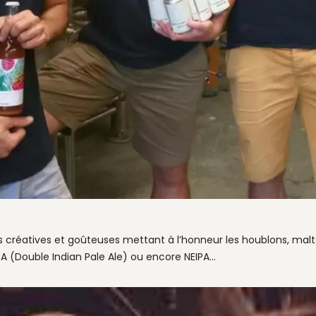
éatives et goûteuses mettant à l’honneur les houblons, malts e
PA (Double Indian Pale Ale) ou encore NEIPA…