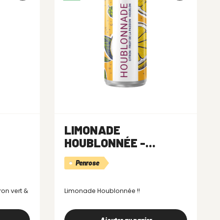
LIMONADE
HOUBLONNÉE -...
Penrose
ron vert &
Limonade Houblonnée !!