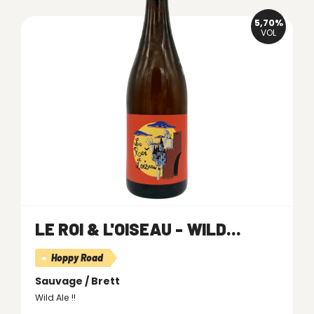
5,70%
VOL
LE ROI & L'OISEAU - WILD...
Hoppy Road
Sauvage / Brett
Wild Ale !!