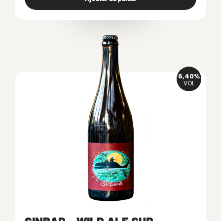
6,40%
VOL