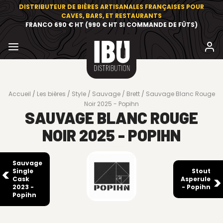
DISTRIBUTEUR DE BIÈRES ARTISANALES FRANÇAISES POUR
CAVES, BARS, ET RESTAURANTS
FRANCO 690 € HT (990 € HT SI COMMANDE DE FÛTS)
Accueil
Les bières
Style
Sauvage / Brett
Sauvage Blanc Rouge
Noir 2025 - Popihn
SAUVAGE BLANC ROUGE
NOIR 2025 - POPIHN
Sauvage
Single
Stout
Cask
Asperule
2023 -
- Popihn
Popihn