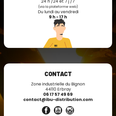
24 h /24 et 7 j /7
(via la plateforme web)
Du lundi au vendredi
9 h - 17 h
CONTACT
Zone industrielle du Bignon
44110 Erbray
06 17 57 49 69
contact@ibu-distribution.com
Facebook
YouTube
Instagram