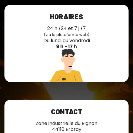
HORAIRES
24 h /24 et 7 j /7
(via la plateforme web)
Du lundi au vendredi
9 h - 17 h
CONTACT
Zone industrielle du Bignon
44110 Erbray