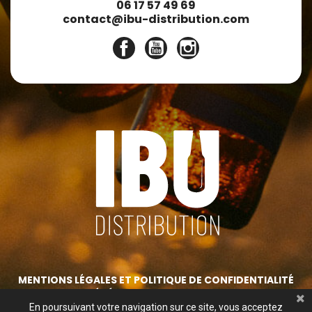
06 17 57 49 69
contact@ibu-distribution.com
Facebook
YouTube
Instagram
MENTIONS LÉGALES ET POLITIQUE DE CONFIDENTIALITÉ
CONDITIONS GÉNÉRALES DE VENTE
IBU DISTRIBUTION
En poursuivant votre navigation sur ce site, vous acceptez
Copyright 2026 © Ibu Distribution -
Création : Business to Web