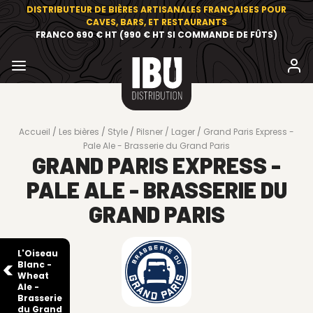
DISTRIBUTEUR DE BIÈRES ARTISANALES FRANÇAISES POUR
CAVES, BARS, ET RESTAURANTS
FRANCO 690 € HT (990 € HT SI COMMANDE DE FÛTS)
Accueil
Les bières
Style
Pilsner / Lager
Grand Paris Express -
Pale Ale - Brasserie du Grand Paris
GRAND PARIS EXPRESS -
PALE ALE - BRASSERIE DU
GRAND PARIS
L'Oiseau
Blanc -
Wheat
Ale -
Brasserie
du Grand