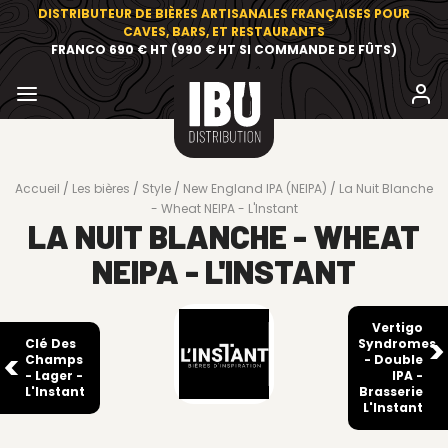
DISTRIBUTEUR DE BIÈRES ARTISANALES FRANÇAISES POUR
CAVES, BARS, ET RESTAURANTS
FRANCO 690 € HT (990 € HT SI COMMANDE DE FÛTS)
Accueil
Les bières
Style
New England IPA (NEIPA)
La Nuit Blanche
- Wheat NEIPA - L'Instant
LA NUIT BLANCHE - WHEAT
NEIPA - L'INSTANT
Vertigo
Clé Des
Syndromes
Champs
- Double
- Lager -
IPA -
L'Instant
Brasserie
L'Instant