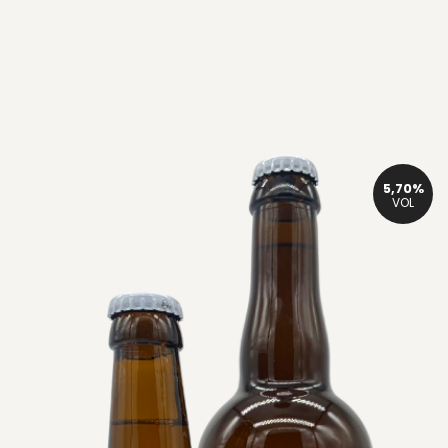
5,70%
VOL