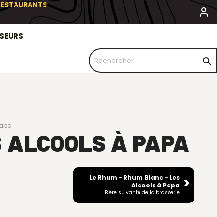
 RESTAURANTS
SSEURS

Papa
 ALCOOLS À PAPA
Le Rhum - Rhum Blanc - Les
Alcools à Papa
Bière suivante de la brasserie