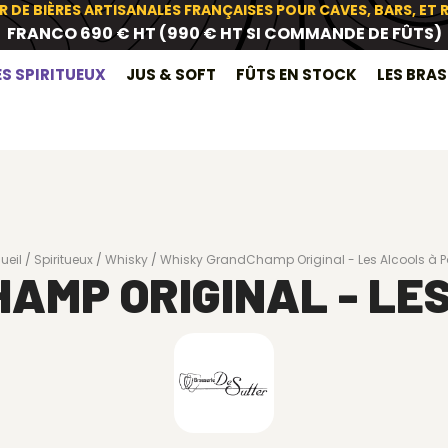
R DE BIÈRES ARTISANALES FRANÇAISES POUR CAVES, BARS, ET
FRANCO 690 € HT (990 € HT SI COMMANDE DE FÛTS)
ES SPIRITUEUX
JUS & SOFT
FÛTS EN STOCK
LES BRA
ueil
Spiritueux
Whisky
Whisky GrandChamp Original - Les Alcools à 
AMP ORIGINAL - LES