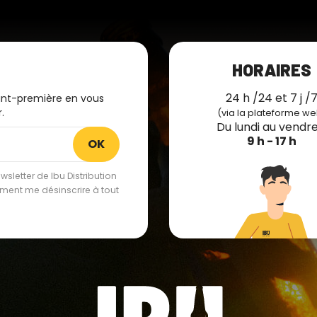
HORAIRES
24 h /24 et 7 j /
ant-première en vous
.
(via la plateforme we
Du lundi au vendre
9 h - 17 h
sletter de Ibu Distribution
lement me désinscrire à tout