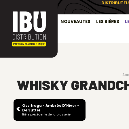
DISTRIBUTEU
NOUVEAUTES
LES BIÈRES
L
Acc
WHISKY GRANDCH
Ossifraga - Ambrée D'Hiver -
De Sutter
Bière précédente de la brasserie