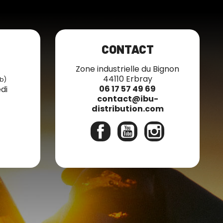
CONTACT
7
Zone industrielle du Bignon
44110 Erbray
b)
06 17 57 49 69
di
contact@ibu-
distribution.com
Facebook
YouTube
Instagram