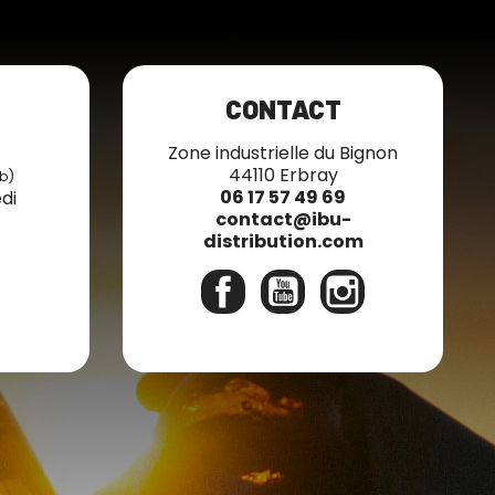
CONTACT
7
Zone industrielle du Bignon
44110 Erbray
b)
06 17 57 49 69
di
contact@ibu-
distribution.com
Facebook
YouTube
Instagram