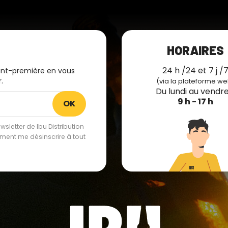
HORAIRES
24 h /24 et 7 j /
ant-première en vous
.
(via la plateforme we
Du lundi au vendre
9 h - 17 h
sletter de Ibu Distribution
lement me désinscrire à tout