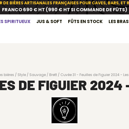
R DE BIÈRES ARTISANALES FRANÇAISES POUR CAVES, BARS, ET
FRANCO 690 € HT (990 € HT SI COMMANDE DE FÛTS)
ES SPIRITUEUX
JUS & SOFT
FÛTS EN STOCK
LES BRA
es bières
Style
Sauvage / Brett
Cuvée 31 - Feuilles de Figuier 2024 - Le
LES DE FIGUIER 2024