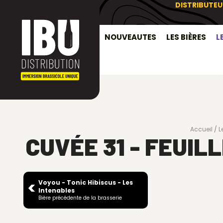
DISTRIBUTEU
NOUVEAUTES
LES BIÈRES
L
Accueil
L
CUVÉE 31 - FEUIL
Voyou - Tonic Hibiscus - Les
Intenables
Bière précédente de la brasserie