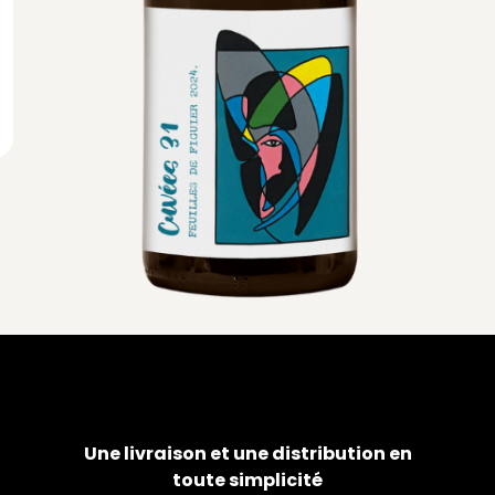
Une livraison et une distribution en
toute simplicité