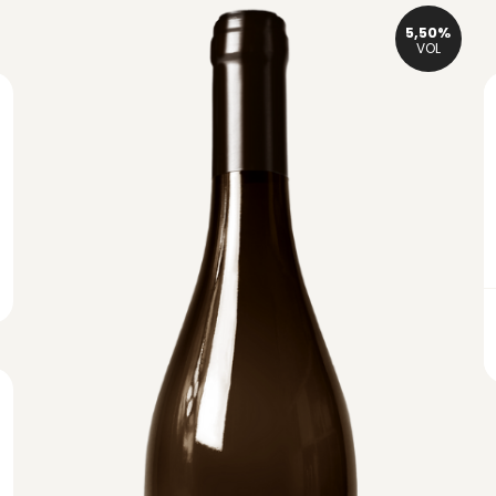
5,50%
VOL