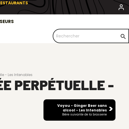
 RESTAURANTS
SSEURS

le - Les Intenables
ÉE PERPÉTUELLE -
Voyou - Ginger Beer sans
alcool - Les Intenables
Bière suivante de la brasserie