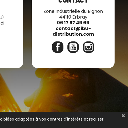
7
Zone industrielle du Bignon
44110 Erbray
b)
06 17 57 49 69
di
contact@ibu-
distribution.com
Facebook
YouTube
Instagram
ciblées adaptées à vos centres d'intérêts et réaliser
