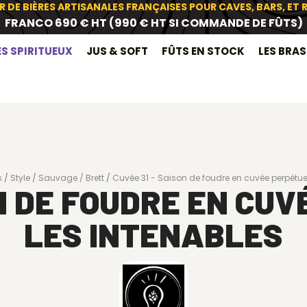
R DE BIÈRES ARTISANALES FRANÇAISES POUR CAVES, BARS, ET
FRANCO 690 € HT (990 € HT SI COMMANDE DE FÛTS)
ES SPIRITUEUX
JUS & SOFT
FÛTS EN STOCK
LES BRA
s
Style
Sauvage / Brett
Cuvée 31 - Saison de foudre en cuvée perpétuel
ON DE FOUDRE EN CUV
LES INTENABLES