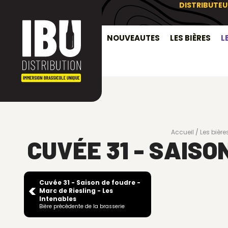
DISTRIBUTEU
NOUVEAUTES
LES BIÈRES
L
Accueil
Les bière
CUVÉE 31 - SAIS
Cuvée 31 - Saison de foudre -
Marc de Riesling - Les
Intenables
Bière précédente de la brasserie