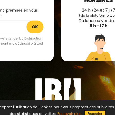
24 h /24 et 7 j /
ant-première en vous
.
(via la plateforme we
Du lundi au vendre
9 h - 17 h
sletter de Ibu Distribution
lement me désinscrire à tout
ceptez l'utilisation de Cookies pour vous proposer des publicités 
des statistiques de visites.
En savoir plus.
Accepter