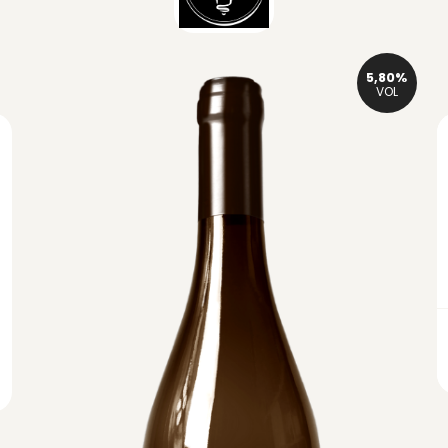
5,80%
VOL