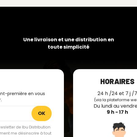
Une livraison et une distribution en
toute simplicité
HORAIRES
24 h /24 et 7 j /
ant-première en vous
.
(via la plateforme we
Du lundi au vendre
9 h - 17 h
sletter de Ibu Distribution
lement me désinscrire à tout