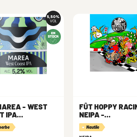
5,50%
VOL
MAREA - WEST
FÛT HOPPY RACI
 IPA...
NEIPA -...
perbe
Nautile