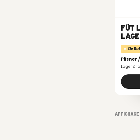
FÛT 
LAGER
De Sut
Pilsner 
Lager à la
AFFICHAGE 