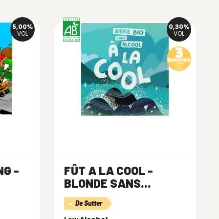
5,00%
0,30%
VOL
VOL
NG -
FÛT A LA COOL -
BLONDE SANS...
De Sutter