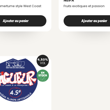
NEIPA
amertume style West Coast
Fruits exotiques et passion
Ajouter au panier
Ajouter au panier
4,50%
VOL