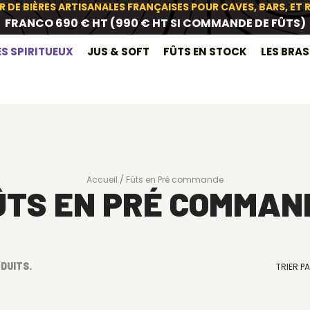
R DE BIÈRES ARTISANALES FRANÇAISES POUR CAVES, BARS, ET
FRANCO 690 € HT (990 € HT SI COMMANDE DE FÛTS)
ES SPIRITUEUX
JUS & SOFT
FÛTS EN STOCK
LES BRA
Accueil
Fûts en Pré commande
ÛTS EN PRÉ COMMAN
ODUITS.
TRIER PA