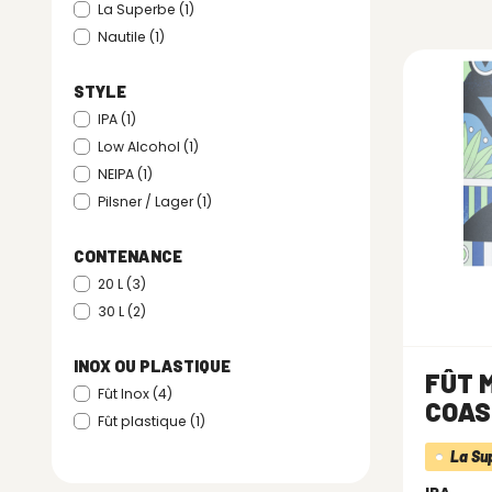
La Superbe
(1)
Nautile
(1)
STYLE
IPA
(1)
Low Alcohol
(1)
NEIPA
(1)
Pilsner / Lager
(1)
CONTENANCE
20 L
(3)
30 L
(2)
INOX OU PLASTIQUE
FÛT 
Fût Inox
(4)
COAST
Fût plastique
(1)
La Su