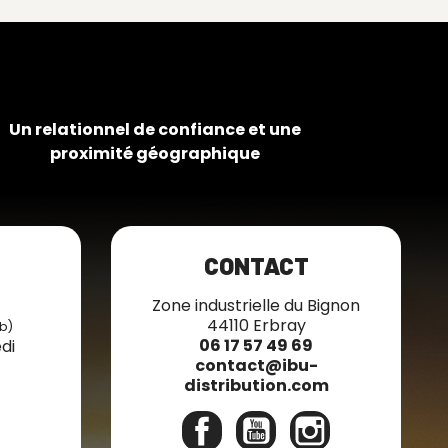
Un relationnel de confiance et une
proximité géographique
CONTACT
7
Zone industrielle du Bignon
44110 Erbray
b)
06 17 57 49 69
di
contact@ibu-
distribution.com
Facebook
YouTube
Instagram