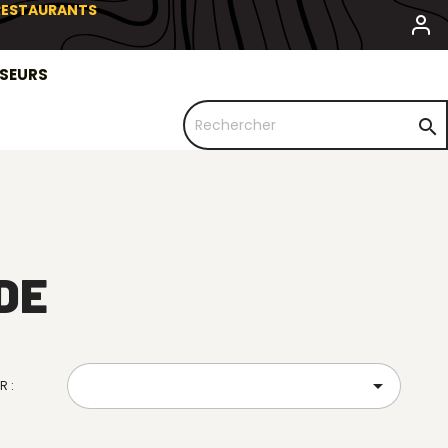
 RESTAURANTS
SSEURS

DE

R :