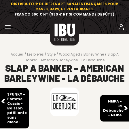
DISTRIBUTEUR DE BIÈRES ARTISANALES FRANÇAISES POUR
CAVES, BARS, ET RESTAURANTS
FRANCO 690 € HT (990 € HT SI COMMANDE DE FÛTS)
Accueil
Les bières
Style
Wood Aged / Barley Wine
Slap A
Banker - American Barleywine - La Débauche
SLAP A BANKER - AMERICAN
BARLEYWINE - LA DÉBAUCHE
SPUNKY -
Pomme
NEIPA -
Cassis -
La
Boisson
Débauche
pétillante
- NEIPA
sans
alcool