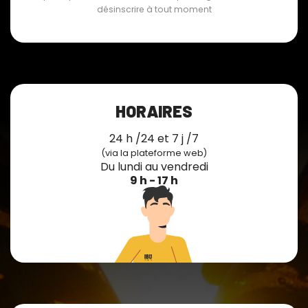
désinscrire à tout moment
HORAIRES
24 h /24 et 7 j /7
(via la plateforme web)
Du lundi au vendredi
9 h - 17 h