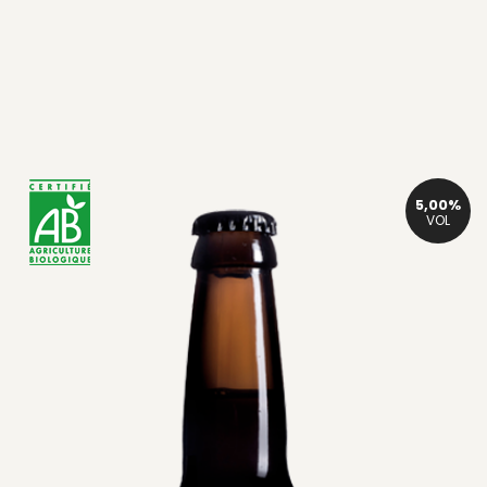
5,00%
VOL