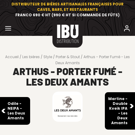
DISTRIBUTEUR DE BIÈRES ARTISANALES FRANÇAISES POUR
CAVES, BARS, ET RESTAURANTS
FRANCO 690 € HT (990 € HT SI COMMANDE DE FÛTS)
Accueil
Les bières
Style
Porter & Stout
Arthus - Porter Fumé - Les
Deux Amants
ARTHUS - PORTER FUMÉ -
LES DEUX AMANTS
Martine -
Odile -
Double
NEIPA -
Kveik IPA
Les Deux
- Les
Amants
Deux
Amants