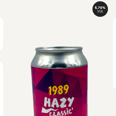
5,70%
VOL