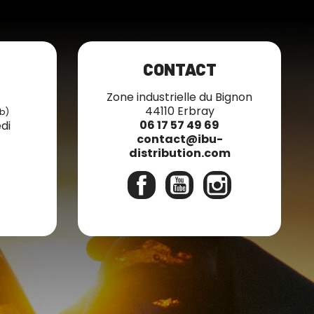
CONTACT
7
Zone industrielle du Bignon
44110 Erbray
b)
06 17 57 49 69
di
contact@ibu-
distribution.com
Facebook
YouTube
Instagram