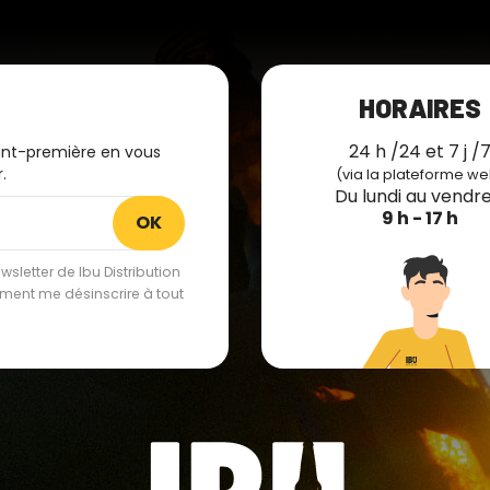
HORAIRES
24 h /24 et 7 j /
ant-première en vous
.
(via la plateforme we
Du lundi au vendre
9 h - 17 h
sletter de Ibu Distribution
lement me désinscrire à tout