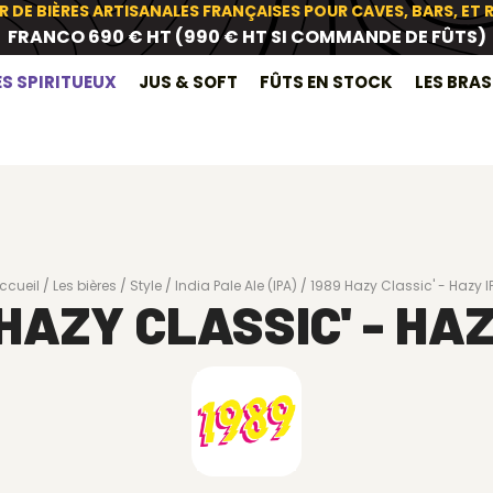
R DE BIÈRES ARTISANALES FRANÇAISES POUR CAVES, BARS, ET
FRANCO 690 € HT (990 € HT SI COMMANDE DE FÛTS)
ES SPIRITUEUX
JUS & SOFT
FÛTS EN STOCK
LES BRA
ccueil
Les bières
Style
India Pale Ale (IPA)
1989 Hazy Classic' - Hazy I
 HAZY CLASSIC' - HAZ